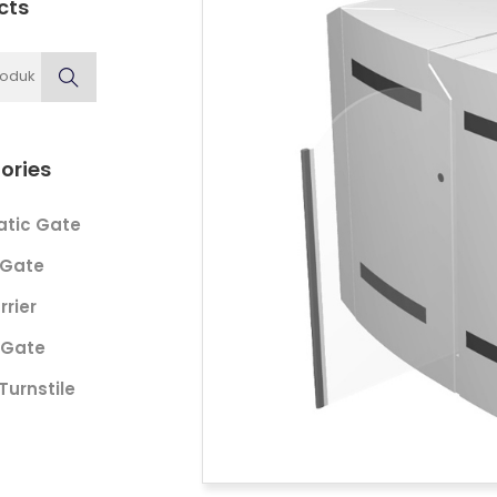
cts
ories
tic Gate
 Gate
rrier
 Gate
Turnstile