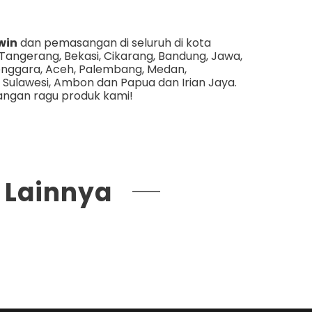
win
dan pemasangan di seluruh di kota
Tangerang
,
Bekasi
,
Cikarang
,
Bandung
,
Jawa
,
enggara
,
Aceh
,
Palembang
,
Medan
,
,
Sulawesi
,
Ambon
dan
Papua dan Irian Jaya
.
angan ragu produk kami!
r Lainnya