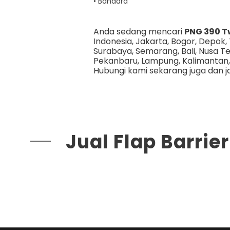
• Bandara
Anda sedang mencari
PNG 390 T
Indonesia,
Jakarta
,
Bogor
,
Depok
,
Surabaya
,
Semarang
,
Bali
,
Nusa T
Pekanbaru
,
Lampung
,
Kalimantan
Hubungi kami sekarang juga dan j
Jual Flap Barrie