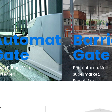
Automatic
Barri
Gate
Gate
h Pribadi, Villa,
Perkantoran, Mall,
rtemen
Supermarket,
Rumah Sakit
h