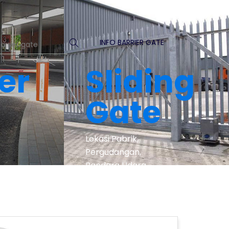
INFO BARRIER GATE
er
Sliding
Gate
Lokasi Pabrik,
Pergudangan,
Bandara Udara